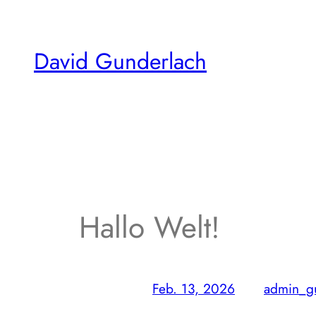
Zum
Inhalt
David Gunderlach
springen
Hallo Welt!
Feb. 13, 2026
—
admin_g
von