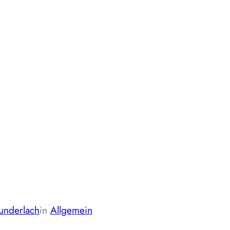
underlach
in
Allgemein